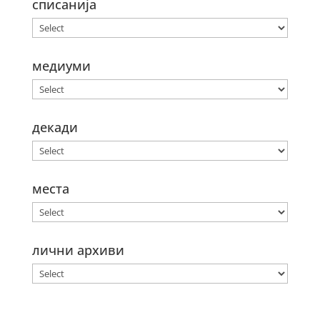
списанија
медиуми
декади
места
лични архиви