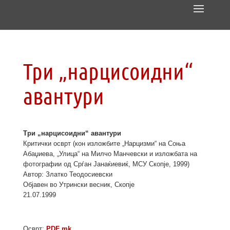
Три „нарцисоидни“
авантури
Три „нарцисоидни“ авантури
Критички осврт (кон изложбите „Нарцизми“ на Соња
Абаџиева, „Улица“ на Милчо Манчевски и изложбата на
фотографии од Срѓан Јанаќиевиќ, МСУ Скопје, 1999)
Автор: Златко Теодосиевски
Објавен во Утрински весник, Скопје
21.07.1999
Осврт:
PDF mk