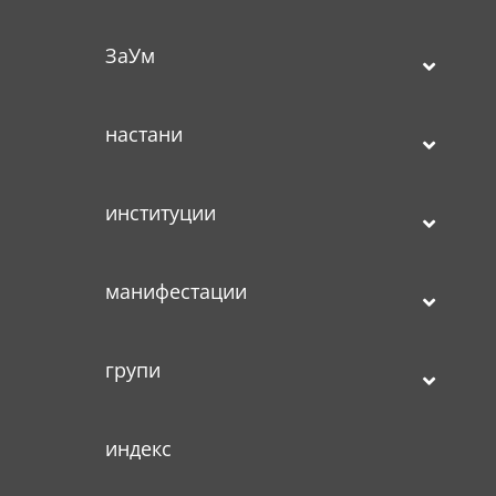
ЗаУм
настани
институции
манифестации
групи
индекс