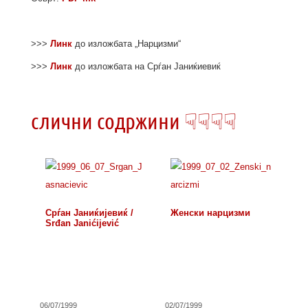
>>>
Линк
до изложбата „Нарцизми“
>>>
Линк
до изложбата на Срѓан Јаниќиевиќ
слични содржини ☟☟☟☟
Срѓан Јаниќиjевиќ /
Женски нарцизми
Srđan Janićijević
06/07/1999
02/07/1999