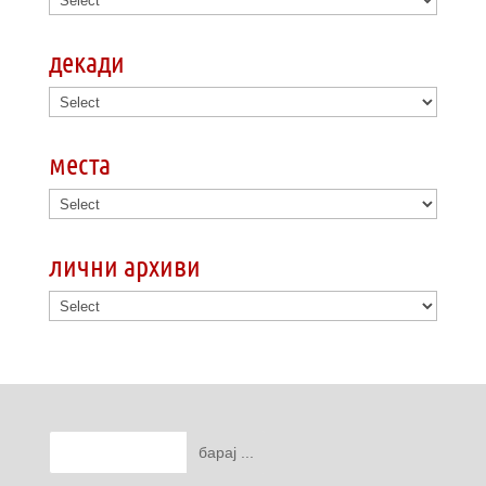
декади
места
лични архиви