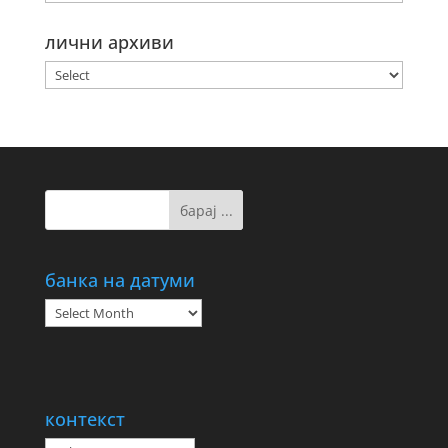
лични архиви
банка на датуми
банка
на
датуми
контекст