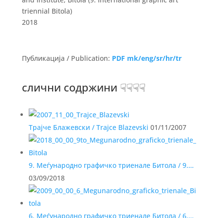
triennial Bitola)
2018
Публикација / Publication:
PDF mk/eng/sr/hr/tr
слични содржини ☟☟☟☟
Трајче Блажевски / Trajce Blazevski
01/11/2007
9. Меѓународно графичко триенале Битола / 9.…
03/09/2018
6. Меѓународно графичко триенале Битола / 6.…