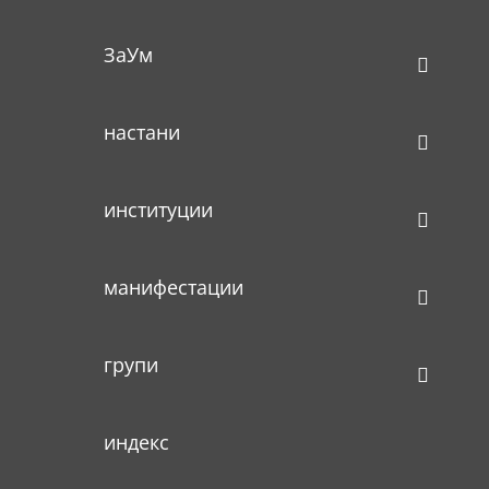
ЗаУм
настани
институции
манифестации
групи
индекс