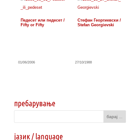
Педесет или педесет /
Стефан Георгиевски /
Fifty or Fifty
Stefan Georgievski
01/06/2006
27/10/1988
пребарување
јазик / language