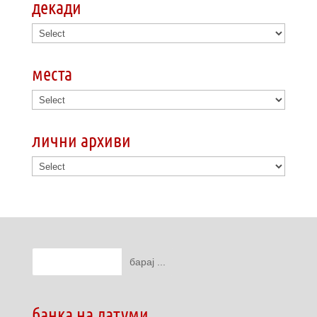
декади
места
лични архиви
банка на датуми