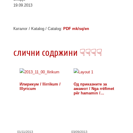
19.09.2013
Каталог / Katalog / Catalog:
PDF mk/sq/en
слични содржини ☟☟☟☟
Илирикум / Ilirrikum /
Од приказните за
Illyricum
амамот / Nga rrëfimet
për hamamin /…
01/11/2013
03/09/2013