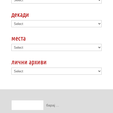
декади
места
лични архиви