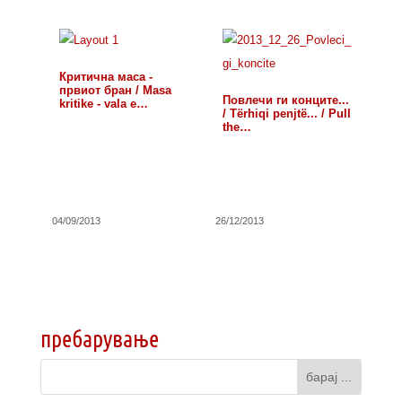
Критична маса -
првиот бран / Masa
Повлечи ги конците...
kritike - vala e…
/ Tërhiqi penjtë... / Pull
the…
04/09/2013
26/12/2013
пребарување