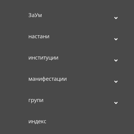
ЗаУм
настани
институции
манифестации
групи
индекс