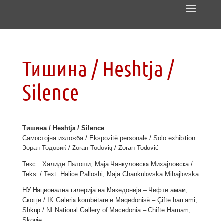
Тишина / Heshtja /
Silence
Тишина / Heshtja / Silence
Самостојна изложба / Ekspozitë personale / Solo exhibition
Зоран Тодовиќ / Zoran Todoviq / Zoran Todović
Текст: Халиде Палоши, Маја Чанкуловска Михајловска /
Tekst / Text: Halide Palloshi, Maja Chankulovska Mihajlovska
НУ Национална галерија на Македонија – Чифте амам,
Скопје / IK Galeria kombëtare e Maqedonisë – Çifte hamami,
Shkup / NI National Gallery of Macedonia – Chifte Hamam,
Skopje