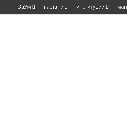
ЗаУм
настани
институции
ман