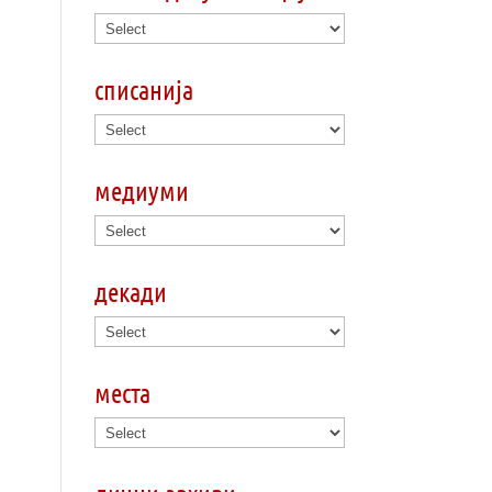
списанија
медиуми
декади
места