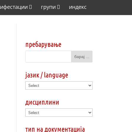
ифестации
групи
индекс
пребарување
јазик / language
дисциплини
тип на документација