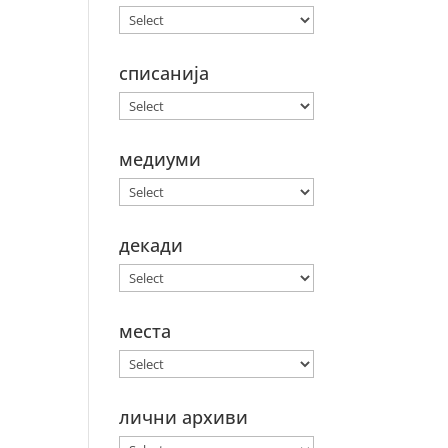
списанија
медиуми
декади
места
лични архиви