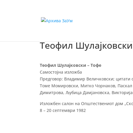
Теофил Шулајковски
Теофил Шулајковски – Тофе
Самостојна изложба
Предговор: Владимир Величковски; цитати о
Томе Момировски, Митко Чорнаков, Паскал 
Димитрова, Љубица Дамјановска, Викторија
Изложбен салон на Општествениот дом „Ско
8 – 20 септември 1982