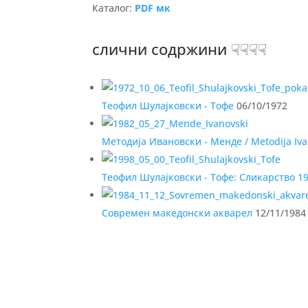
Каталог:
PDF мк
слични содржини ☟☟☟☟
Теофил Шулајковски - Тофе
06/10/1972
Методија Ивановски - Менде / Metodija Iv
Теофил Шулајковски - Тофе: Сликарство 19
Современ македонски акварел
12/11/1984