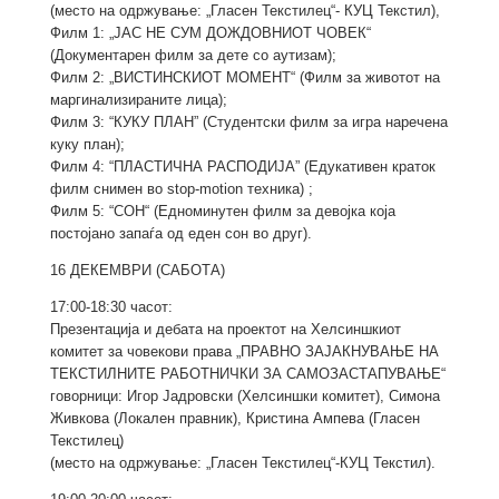
(место на одржувањe: „Гласен Текстилец“- КУЦ Текстил),
Филм 1: „ЈАС НЕ СУМ ДОЖДОВНИОТ ЧОВЕК“
(Документарен филм за дете со аутизам);
Филм 2: „ВИСТИНСКИОТ МОМЕНТ“ (Филм за животот на
маргинализираните лица);
Филм 3: “КУКУ ПЛАН” (Студентски филм за игра наречена
куку план);
Филм 4: “ПЛАСТИЧНА РАСПОДИЈА” (Едукативен краток
филм снимен во stop-motion техника) ;
Филм 5: “СОН“ (Едноминутен филм за девојка која
постојано запаѓа од еден сон во друг).
16 ДЕКЕМВРИ (САБОТА)
17:00-18:30 часот:
Презентација и дебата на проектот на Хелсиншкиот
комитет за човекови права „ПРАВНО ЗАЈАКНУВАЊЕ НА
ТЕКСТИЛНИТЕ РАБОТНИЧКИ ЗА САМОЗАСТАПУВАЊЕ“
говорници: Игор Јадровски (Хелсиншки комитет), Симона
Живкова (Локален правник), Кристина Ампева (Гласен
Текстилец)
(место на одржувањe: „Гласен Текстилец“-КУЦ Текстил).