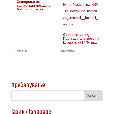
Затворање на
културната локација
Место со степен
галеријата
Соопштение од
Претседателството на
Владата на НРМ за…
07/11/2003
01/12/1946
пребарување
јазик / language