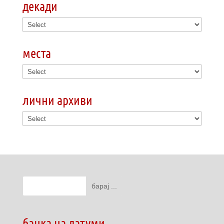
декади
места
лични архиви
банка на датуми