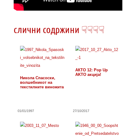
слични содржини ☟☟☟☟
АКТО 12: Pop Up
АKTO aкција!
Никола Спасоски,
волшебникот на
текстилните виножита
01/01/1997
27/10/2017