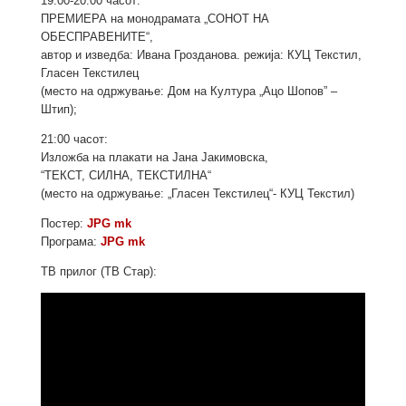
19:00-20:00 часот:
ПРЕМИЕРА на монодрамата „СОНОТ НА
ОБЕСПРАВЕНИТЕ“,
автор и изведба: Ивана Грозданова. режија: КУЦ Текстил,
Гласен Текстилец
(место на одржување: Дом на Култура „Ацо Шопов” –
Штип);
21:00 часот:
Изложба на плакати на Јана Јакимовска,
“ТЕКСТ, СИЛНА, ТЕКСТИЛНА“
(место на одржувањe: „Гласен Текстилец“- КУЦ Текстил)
Постер:
JPG mk
Програма:
JPG mk
ТВ прилог (ТВ Стар):