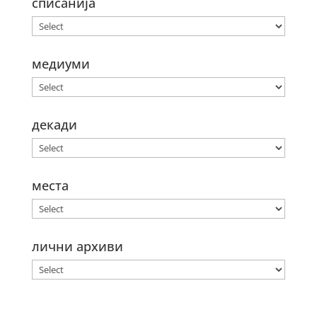
списанија
медиуми
декади
места
лични архиви