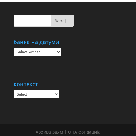
банка на датуми
банка
на
датуми
контекст
Архива ЗаУм | ОПА фондација