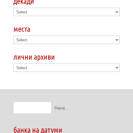
декади
места
лични архиви
банка на датуми