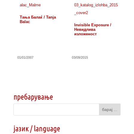
Тања Балаќ / Tanja
Balac
Invisible Exposure /
Невидлива
изложеност
01/01/2007
03/09/2015
пребарување
јазик / language