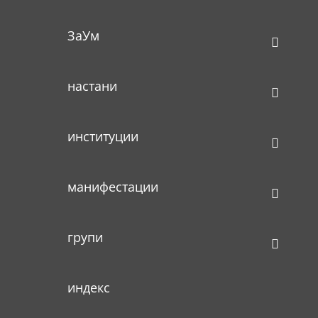
ЗаУм
настани
институции
манифестации
групи
индекс