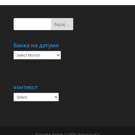
банка на датуми
банка
на
датуми
контекст
Архива ЗаУм | ОПА фондација