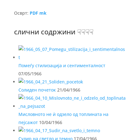
Осврт:
PDF mk
слични содржини ☟☟☟☟
Помеѓу стилизација и сентименталност
07/05/1966
Солиден почеток
21/04/1966
Мисловното не ѝ одзело од топлината на
пејсажот
10/04/1966
Судир на светло и темно
17/04/1966