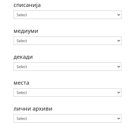
списанија
медиуми
декади
места
лични архиви