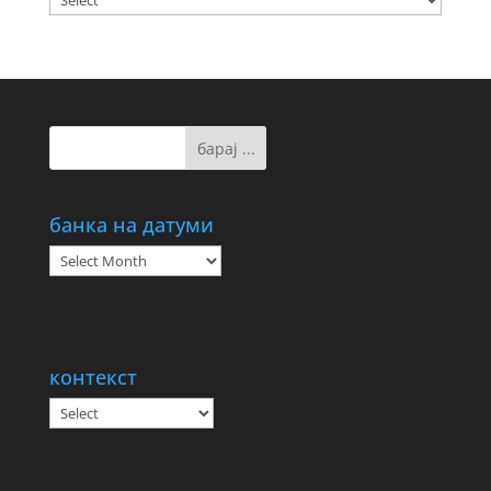
банка на датуми
банка
на
датуми
контекст