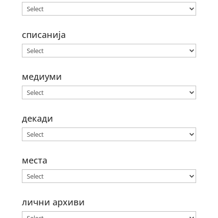
списанија
медиуми
декади
места
лични архиви