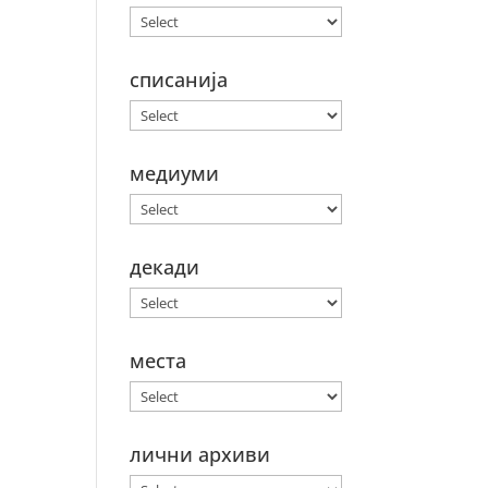
списанија
медиуми
декади
места
лични архиви