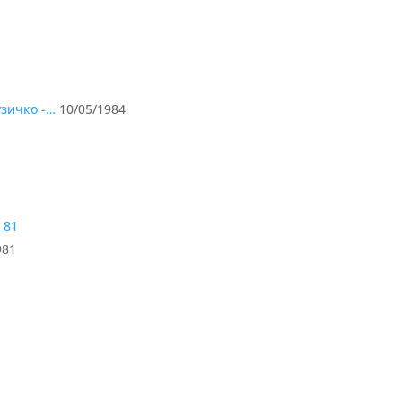
узичко -…
10/05/1984
981