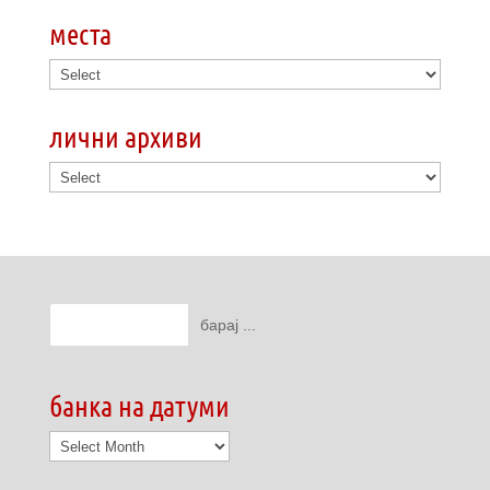
места
лични архиви
банка на датуми
банка
на
датуми