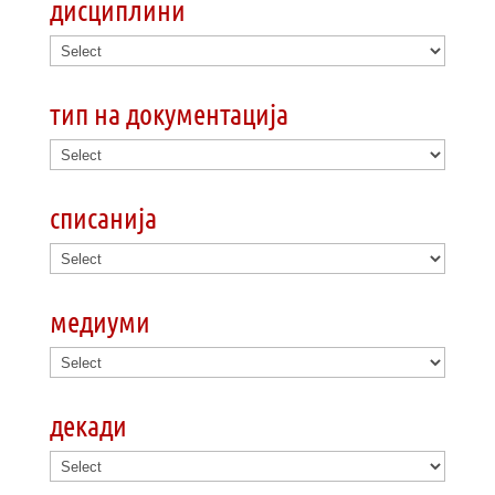
дисциплини
тип на документација
списанија
медиуми
декади