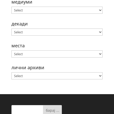
медиуми
декади
места
лични архиви