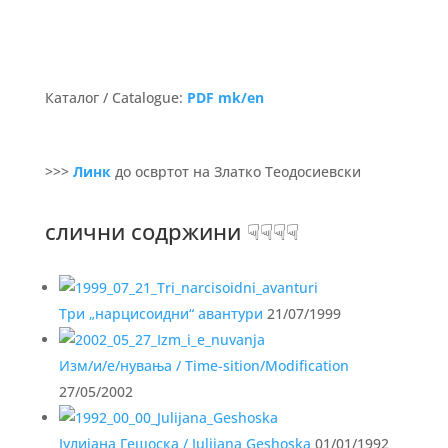
Каталог / Catalogue:
PDF mk/en
>>>
Линк
до освртот на Златко Теодосиевски
слични содржини ☟☟☟☟
Три „нарцисоидни“ авантури
21/07/1999
Изм/и/е/нувања / Time-sition/Modification
27/05/2002
Јулијана Гешоска / Julijana Geshoska
01/01/1992