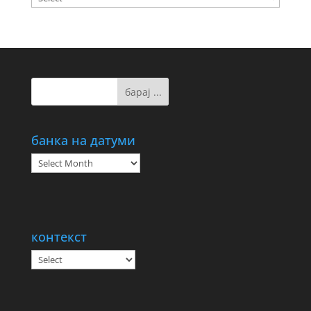
банка на датуми
банка
на
датуми
контекст