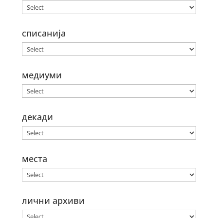
списанија
медиуми
декади
места
лични архиви