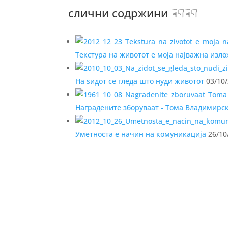
слични содржини ☟☟☟☟
Текстура на животот е моја најважна изл
На ѕидот се гледа што нуди животот
03/10
Наградените зборуваат - Тома Владимирс
Уметноста е начин на комуникација
26/10