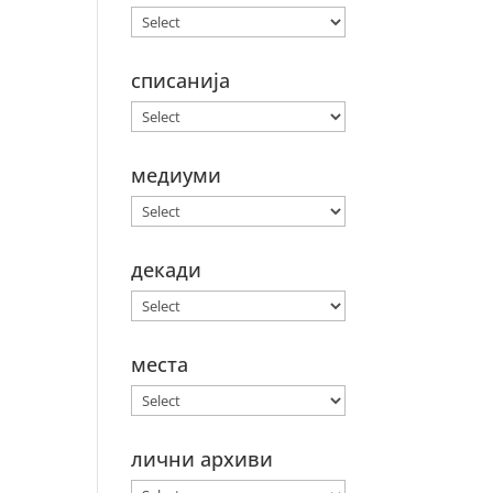
списанија
медиуми
декади
места
лични архиви