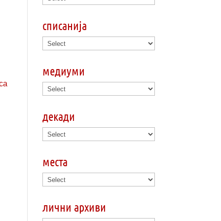
списанија
медиуми
декади
места
лични архиви