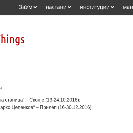
ЗаУм
настани
институции
ман
Things
ка
 станица“ – Скопје (13-24.10.2016);
арко Цепенков“ – Прилеп (16-30.12.2016)