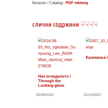
Каталог / Catalog:
PDF mk/eng
слични содржини ☟☟☟☟
Калемење / 
Низ огледалото /
Through the
Looking-glass
03/08/2016
01/10/2007