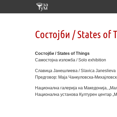
Состојби / States of 
Состојби / States of Things
Самостојна изложба / Solo exhibition
Славица Јанешлиева / Slavica Janeslieva
Предговор: Маја Чанкуловска-Михајловс
Национална галерија на Македонија, „Мала
Национална установа Културен центар „М