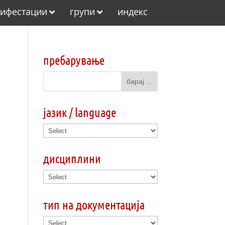
ифестации
групи
индекс
пребарување
јазик / language
дисциплини
тип на документација