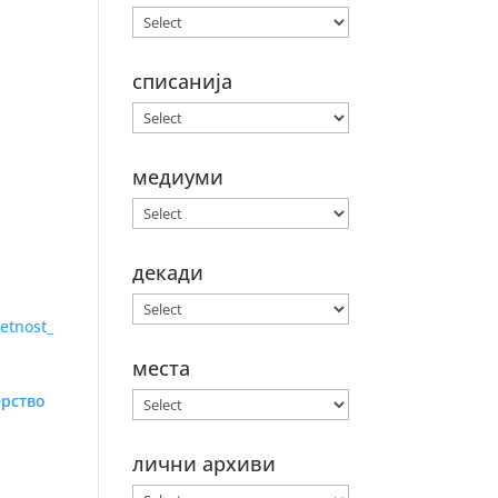
списанија
медиуми
декади
места
ерство
лични архиви