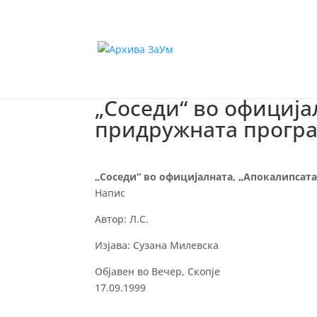
„Соседи“ во официја
придружната прогр
„Соседи“ во официјалната, „Апокалипсат
Напис
Автор: Л.С.
Изјава: Сузана Милевска
Објавен во Вечер, Скопје
17.09.1999