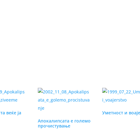
а веќе ја
Уметност и воај
Апокалипсата е големо
прочистување