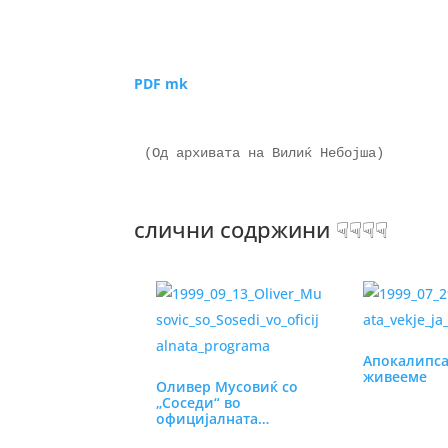
PDF mk
(Од архивата на Вилиќ Небојша)

слични содржини ☟☟☟☟
Апокалипсат
живееме
Оливер Мусовиќ со
„Соседи“ во
официјалната
програма