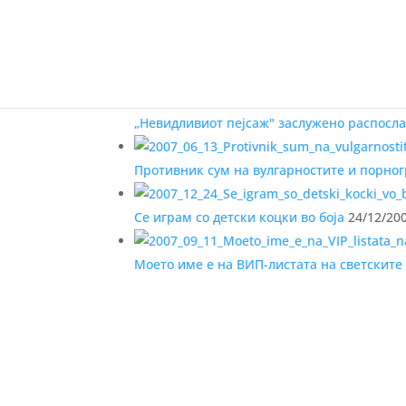
слични содржини ☟☟☟☟
„Невидливиот пејсаж" заслужено распосла
Противник сум на вулгарностите и порног
Се играм со детски коцки во боја
24/12/20
Моето име е на ВИП-листата на светските