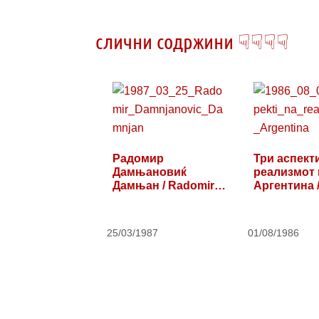
слични содржини ☟☟☟☟
Радомир
Три аспект
Дамњановиќ
реализмот 
Дамњан / Radomir
Аргентина /
Damnjanović
aspekta…
Damnjan
25/03/1987
01/08/1986