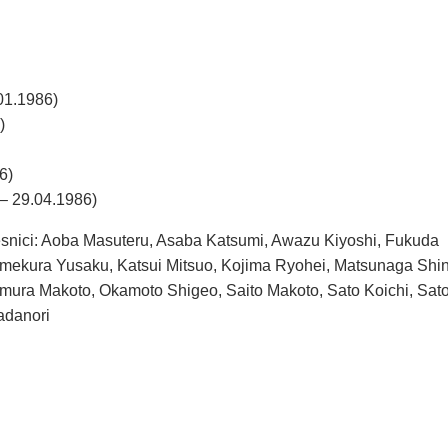
.01.1986)
)
6)
– 29.04.1986)
esnici: Aoba Masuteru, Asaba Katsumi, Awazu Kiyoshi, Fukuda
ekura Yusaku, Katsui Mitsuo, Kojima Ryohei, Matsunaga Shin
ra Makoto, Okamoto Shigeo, Saito Makoto, Sato Koichi, Sat
adanori