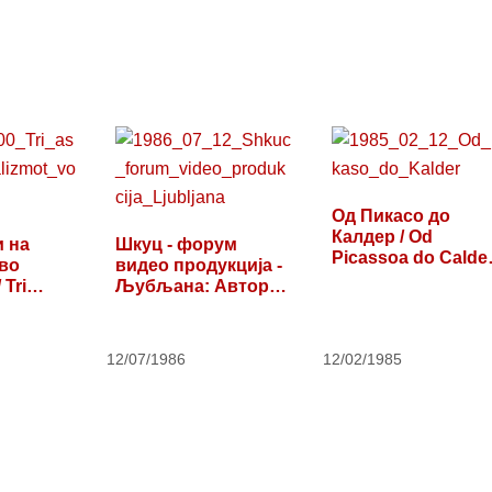
Од Пикасо до
Калдер / Od
и на
Шкуц - форум
Picassoa do Calde
во
видео продукција -
/ Od…
 Tri
Љубљана: Авторск
а…
12/07/1986
12/02/1985