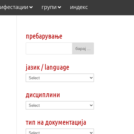
ифестации
групи
индекс
пребарување
јазик / language
дисциплини
тип на документација