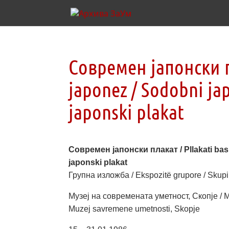
Современ јапонски п
japonez / Sodobni ja
japonski plakat
Современ јапонски плакат / Pllakati bas
japonski plakat
Групна изложба / Еkspozitë grupore / Skupi
Музеј на современата уметност, Скопје / Mu
Muzej savremene umetnosti, Skopje