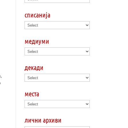
списанија
медиуми
декади
,
o
места
лични архиви