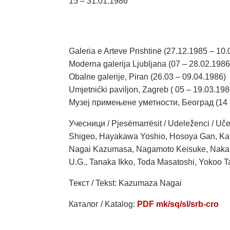
15 – 31.01.1986
Galeria e Arteve Prishtinë (27.12.1985 – 10
Moderna galerija Ljubljana (07 – 28.02.1986
Obalne galerije, Piran (26.03 – 09.04.1986)
Umjetnićki paviljon, Zagreb ( 05 – 19.03.198
Музеј примењене уметности, Београд (14 
Учесници / Рjesëmarrësit / Udeleženci / Uč
Shigeo, Hayakawa Yoshio, Hosoya Gan, Kam
Nagai Kazumasa, Nagamoto Keisuke, Nakamu
U.G., Tanaka Ikko, Toda Masatoshi, Yokoo T
Текст / Tekst: Kazumaza Nagai
Каталог / Katalog:
PDF mk/sq/sl/srb-cro