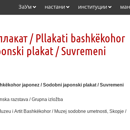
ЗаУм
настани
институции
ман
лакат / Pllakati bashkëkohor
ponski plakat / Suvremeni
hkëkohor japonez / Sodobni japonski plakat / Suvremeni
nska razstava / Grupna izložba
zeu i Artit Bashkëkohor / Muzej sodobne umetnosti, Skopje /