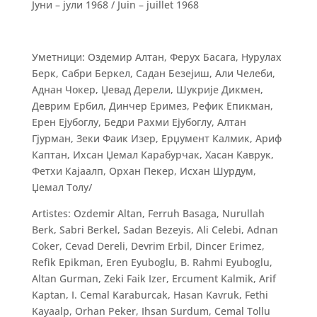
Јуни – јули 1968 / Juin – јuillet 1968
Уметници: Оздемир Алтан, Ферух Басага, Нурулах
Берк, Сабри Беркел, Садан Безејиш, Али Челеби,
Аднан Чокер, Џевад Дерели, Шукрије Дикмен,
Деврим Ербил, Динчер Еримез, Рефик Епикман,
Ерен Ејубоглу, Бедри Рахми Ејубоглу, Алтан
Гјурман, Зеки Фаик Изер, Ерџумент Калмик, Ариф
Каптан, Ихсан Џемал Карабурчак, Хасан Каврук,
Фетхи Кајаалп, Орхан Пекер, Исхан Шурдум,
Џемал Толу/
Artistes: Ozdemir Altan, Ferruh Basaga, Nurullah
Berk, Sabri Berkel, Sadan Bezeyis, Ali Celebi, Adnan
Coker, Cevad Dereli, Devrim Erbil, Dincer Erimez,
Refik Epikman, Eren Eyuboglu, B. Rahmi Eyuboglu,
Altan Gurman, Zeki Faik Izer, Ercument Kalmik, Arif
Kaptan, I. Cemal Karaburcak, Hasan Kavruk, Fethi
Kayaalp, Orhan Peker, Ihsan Surdum, Cemal Tollu