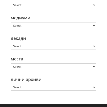
медиуми
декади
места
лични архиви