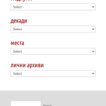
декади
места
лични архиви