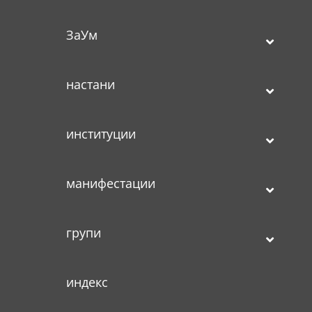
ЗаУм
настани
институции
манифестации
групи
индекс