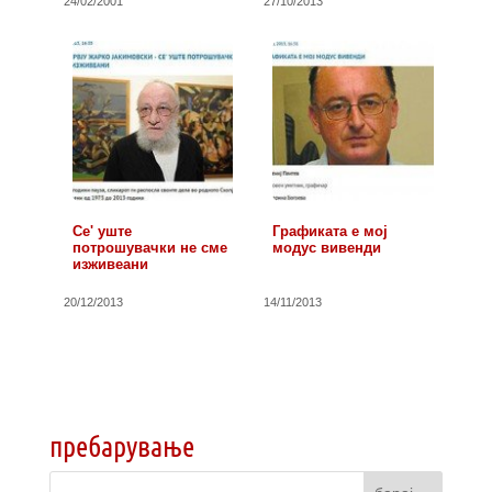
24/02/2001
27/10/2013
Се' уште
Графиката е мој
потрошувачки не сме
модус вивенди
изживеани
20/12/2013
14/11/2013
пребарување