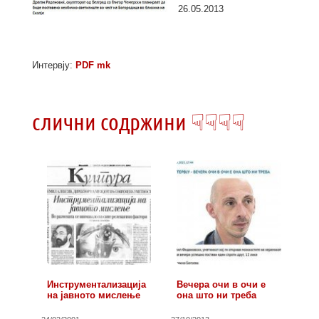
26.05.2013
Интервју:
PDF mk
слични содржини ☟☟☟☟
Инструментализација
Вечера очи в очи е
на јавното мислење
она што ни треба