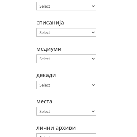
списанија
медиуми
декади
места
лични архиви