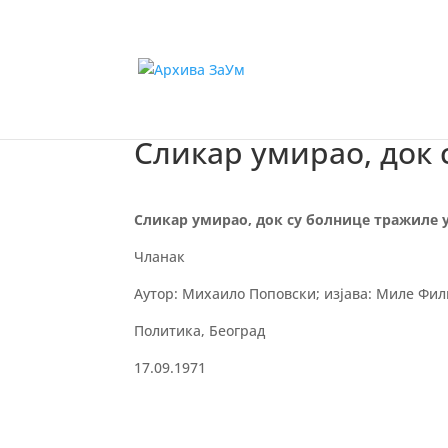
Сликар умирао, док 
Сликар умирао, док су болнице тражиле 
Чланак
Аутор: Михаило Поповски; изјава: Миле Фи
Политика, Београд
17.09.1971