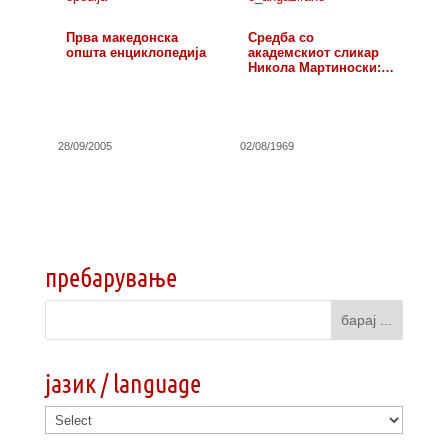
Прва македонска
Средба со
општа енциклопедија
академскиот сликар
Никола Мартиноски:…
28/09/2005
02/08/1969
пребарување
јазик / language