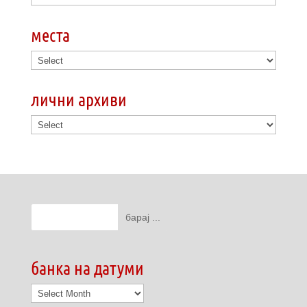
места
лични архиви
банка на датуми
банка
на