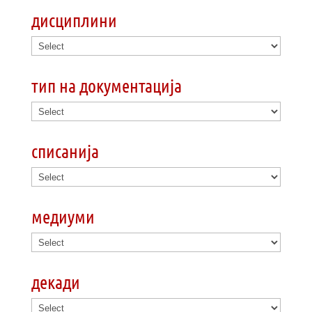
дисциплини
тип на документација
списанија
медиуми
декади