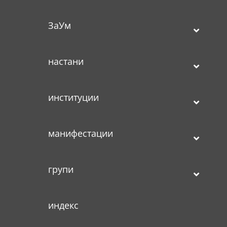
ЗаУм
настани
институции
манифестации
групи
индекс