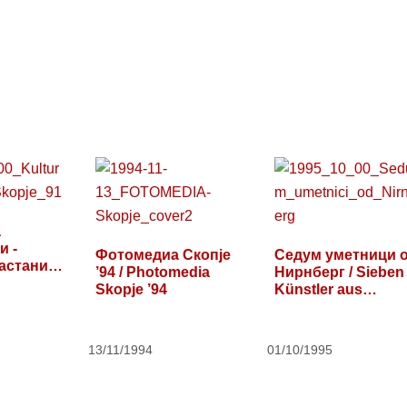
а
и -
Фотомедиа Скопје
Седум уметници 
астани
’94 / Photomedia
Нирнберг / Sieben
Skopje ’94
Künstler aus
Nürnberg
13/11/1994
01/10/1995