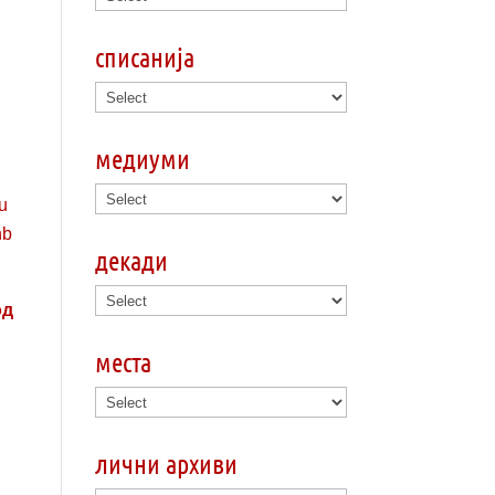
списанија
медиуми
декади
од
места
лични архиви