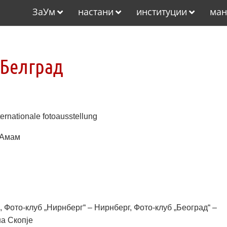
ЗаУм
настани
институции
ман
 Белград
rnationale fotoausstellung
н Амам
, Фото-клуб „Нирнберг“ – Нирнберг, Фото-клуб „Београд“ –
на Скопје