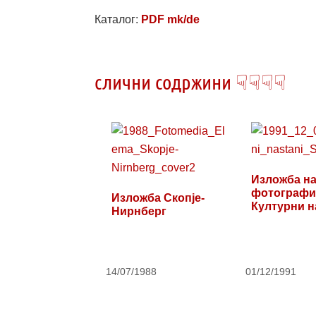
Каталог:
PDF mk/de
слични содржини ☟☟☟☟
Изложба н
фотографи
Изложба Скопје-
Културни н
Нирнберг
Скопје '91
14/07/1988
01/12/1991