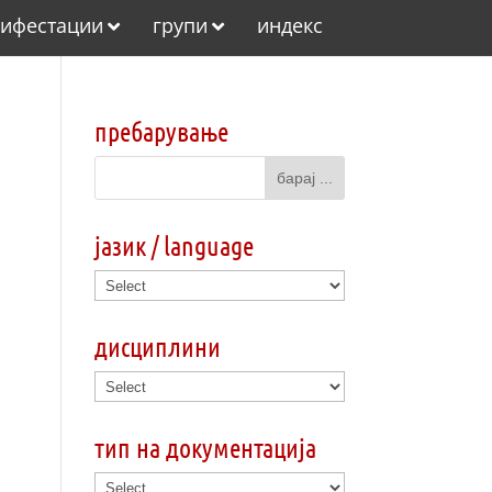
ифестации
групи
индекс
пребарување
јазик / language
дисциплини
тип на документација