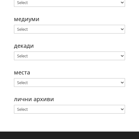
медиуми
декади
места
лични архиви