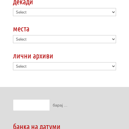
декади
места
лични архиви
банка на датуми