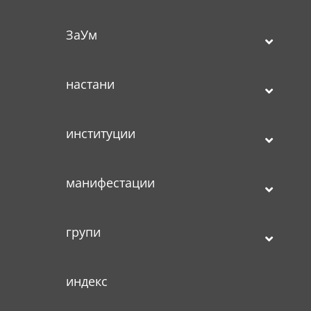
ЗаУм
настани
институции
манифестации
групи
индекс