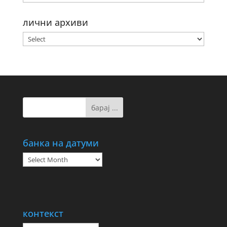
лични архиви
банка на датуми
банка
на
датуми
контекст