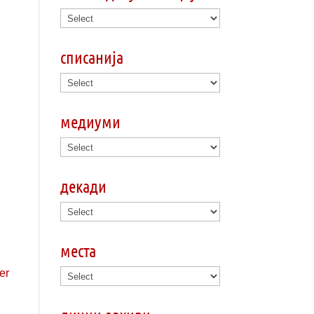
о
списанија
медиуми
декади
места