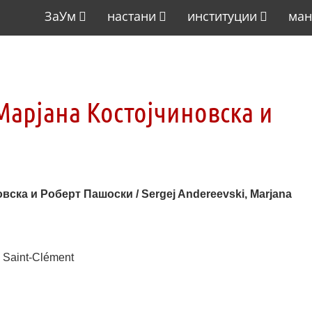
ЗаУм
настани
институции
ман
Марјана Костојчиновска и
вска и Роберт Пашоски / Sergej Andereevski, Marjana
 Saint-Clément