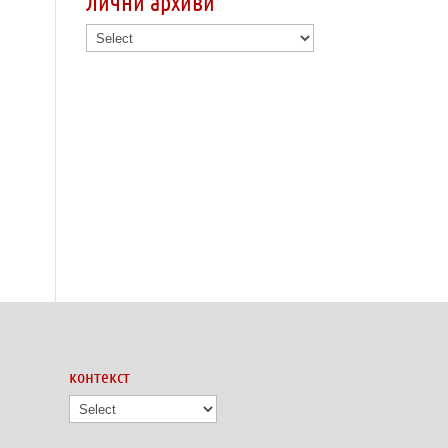
лични архиви
контекст