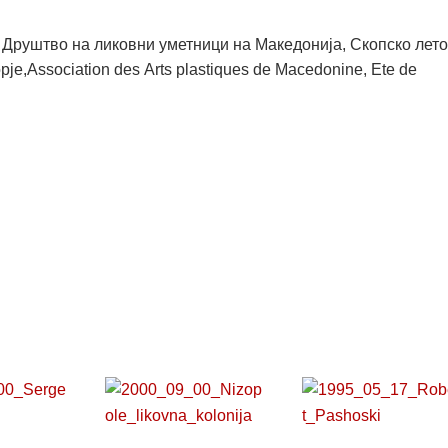
е, Друштво на ликовни уметници на Македонија, Скопско лет
Skopje,Association des Аrts plastiques de Мacedonine, Ete de