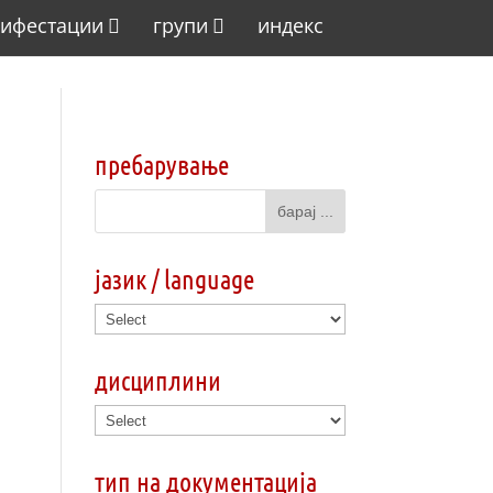
ифестации
групи
индекс
пребарување
јазик / language
дисциплини
тип на документација