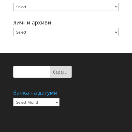
лични архиви
банка на датуми
банка
на
датуми