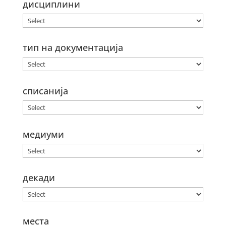
дисциплини
тип на документација
списанија
медиуми
декади
места