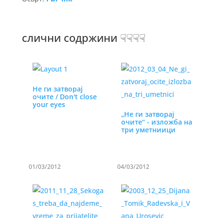
слични содржини ☟☟☟☟
Не ги затворај
очите / Don't close
your eyes
„Не ги затворај
очите“ - изложба на
три уметниици
01/03/2012
04/03/2012