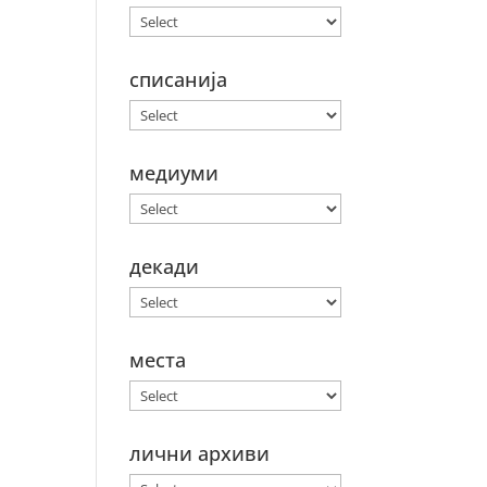
списанија
медиуми
декади
места
лични архиви