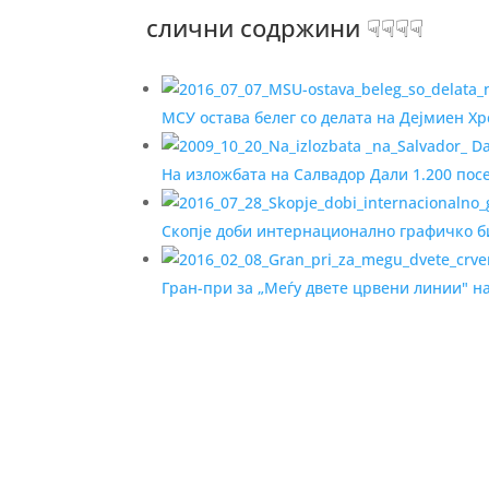
слични содржини ☟☟☟☟
МСУ остава белег со делата на Дејмиен Хр
На изложбата на Салвадор Дали 1.200 пос
Скопје доби интернационално графичко 
Гран-при за „Меѓу двете црвени линии" н