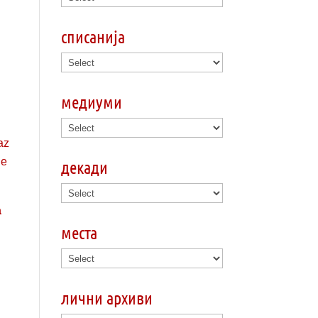
списанија
медиуми
декади
а
места
лични архиви