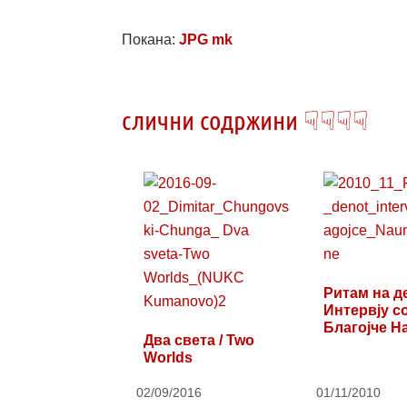
Покана:
JPG mk
слични содржини ☟☟☟☟
Ритам на д
Интервју с
Благојче Н
Два света / Two
Бане
Worlds
02/09/2016
01/11/2010