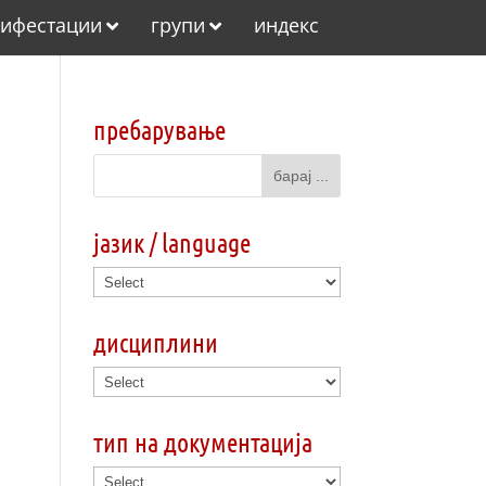
ифестации
групи
индекс
пребарување
јазик / language
дисциплини
тип на документација