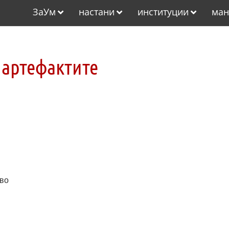
ЗаУм
настани
институции
ман
 артефактите
ево