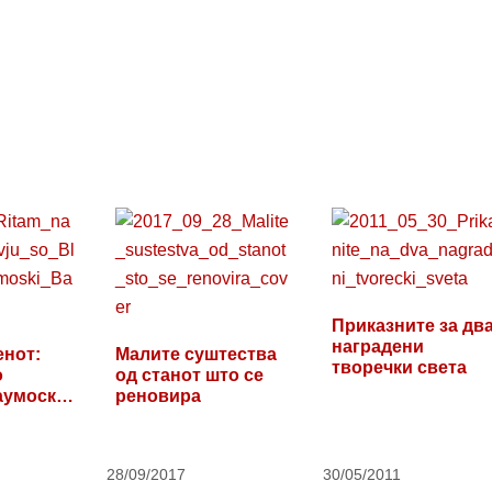
Приказните за дв
наградени
енот:
Малите суштества
творечки света
о
од станот што се
аумоски
реновира
28/09/2017
30/05/2011