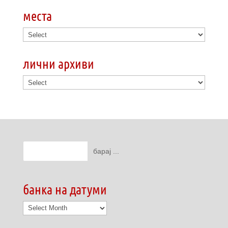
места
лични архиви
банка на датуми
банка
на