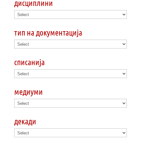
дисциплини
тип на документација
списанија
медиуми
декади