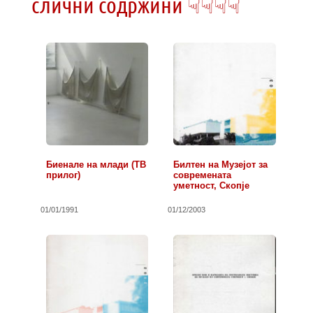
слични содржини ☟☟☟☟
Биенале на млади (ТВ
Билтен на Музејот за
прилог)
современата
уметност, Скопје
01/01/1991
01/12/2003