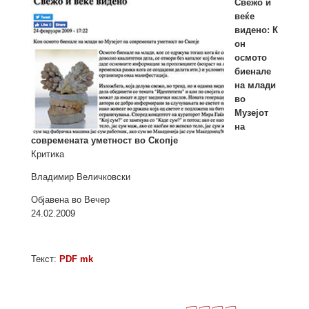
Свежо и
веќе
видено: К
он
осмото
биенале
на млади
во
Музејот
на
современата уметност во Скопје
Критика
Владимир Величковски
Објавена во Вечер
24.02.2009
Текст:
PDF mk