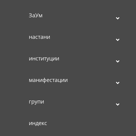
ЗаУм
настани
институции
манифестации
групи
индекс