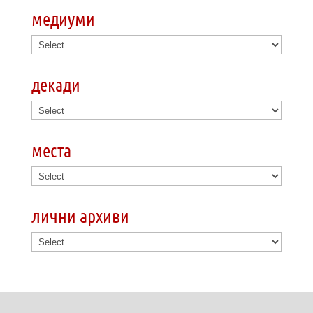
медиуми
декади
места
лични архиви