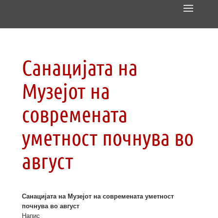
Санацијата на
Музејот на
современата
уметност почнува во
август
Санацијата на Музејот на современата уметност
почнува во август
Напис