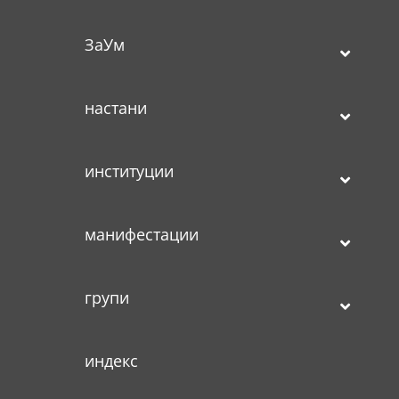
ЗаУм
настани
институции
манифестации
групи
индекс