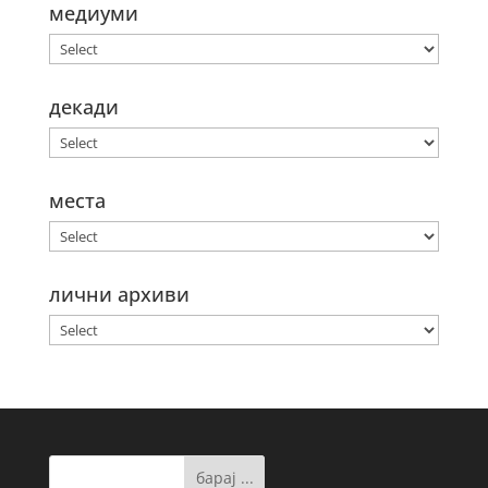
медиуми
декади
места
лични архиви