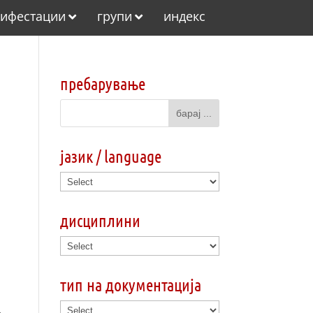
ифестации
групи
индекс
пребарување
јазик / language
дисциплини
тип на документација