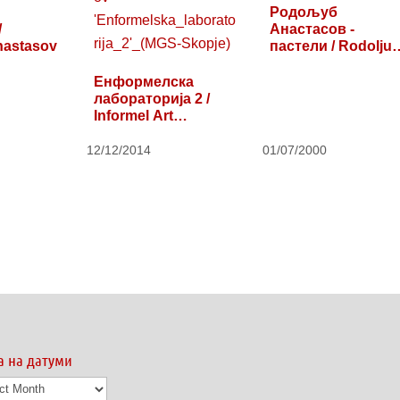
Родољуб
/
Анастасов -
nastasov
пастели / Rodolju
Anastasov - pastel
Енформелска
лабораторија 2 /
Informel Art
Laboratory 2
12/12/2014
01/07/2000
а на датуми
а