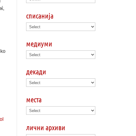
н
ќ,
списанија
медиуми
nko
декади
места
лични архиви