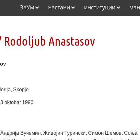
ЗаУм
настани
институции
ман
 Rodoljub Anastasov
sov
erija, Skopje
23 oktobar 1990
, Андрија Вучемил, Живојин Турински, Симон Шемов, Соња