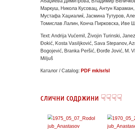
Абаџиева Димитрова, Владимир Величковс
Маркуш, Никола Кусовац, Антун Караман,
Мустафа Хаџиалиќ, Јасмина Тутуров, Алек
Томислав Лалин, Конча Пирковска, Иве 
Text: Andrija Vućemil, Živojin Turinski, Ja
Đokić, Kosta Vasiljković, Sava Stepanov, Az
Bogojević, Branka Peršić, Đorđe Jović, M. Vl
Miljuš
Каталог / Catalog:
PDF mk/sr/sl
слични содржини ☟☟☟☟