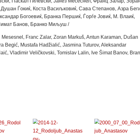
ки, Паскал Гилевски, Јанез Месеснел, Франц Залар, Зора
 Душан Ѓокиќ, Коста Васиљковиќ, Сава Степанов, Азра Беги
сандар Богоевиќ, Бранка Першиќ, Ѓорѓе Јовиќ, М. Влаиќ,
Шимат Банов, Бранко Миљуш /
nez Mesesnel, Franc Zalar, Zoran Markuš, Antun Karaman, Dušan
ra Begić, Mustafa Hadžialić, Jasmina Tuturov, Aleksandar
aić, Vladimir Veličkovski, Tomislav Lalin, Ive Šimat Banov, Bra