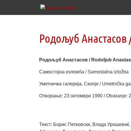
Родољуб Анастасов /
Родољуб Анастасов / Rodoljub Anasta
Самостојна изложба / Samostalna izložba
Уметничка галерија, Скопје / Umetnička gal
Отворање: 23 октомври 1990 / Otvaranje: 
Текст: Борис Петковски, Влада Урошевиќ