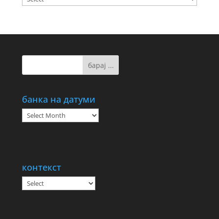
банка на датуми
банка
на
датуми
контекст