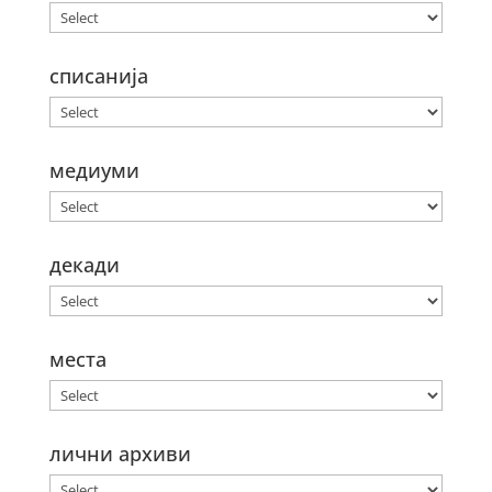
списанија
медиуми
декади
места
лични архиви