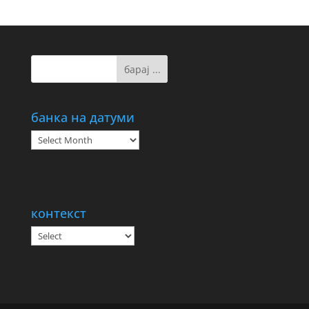
банка на датуми
банка
на
датуми
контекст