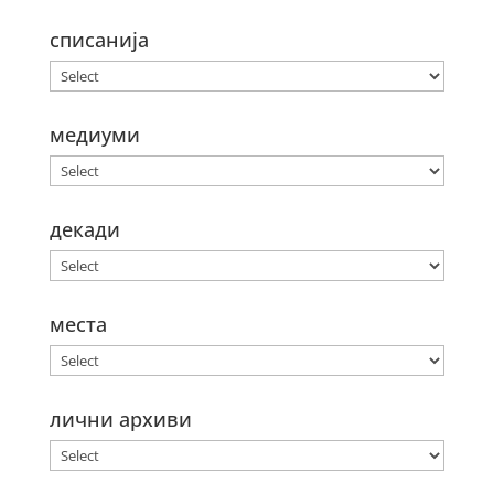
списанија
медиуми
декади
места
лични архиви