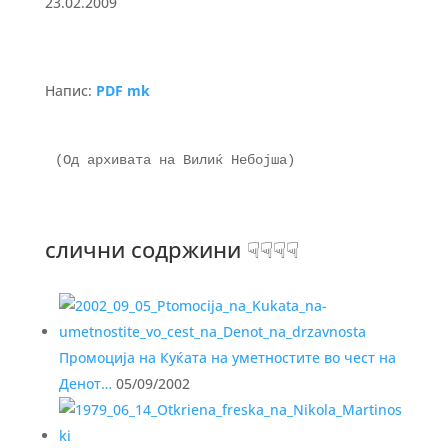
23.02.2009
Напис:
PDF mk
(Од архивата на Вилиќ Небојша)

слични содржини ☟☟☟☟
Промоција на Куќата на уметностите во чест на
Денот…
05/09/2002