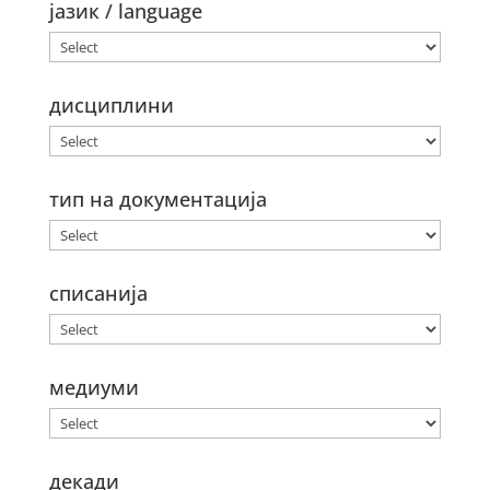
јазик / language
дисциплини
тип на документација
списанија
медиуми
декади