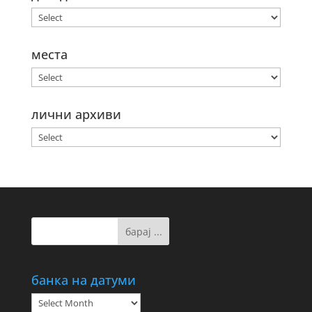
места
лични архиви
банка на датуми
банка