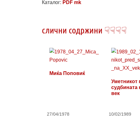
Каталог:
PDF mk
слични содржини ☟☟☟☟
Миќа Поповиќ
Уметникот 
судбината 
век
27/04/1978
10/02/1989