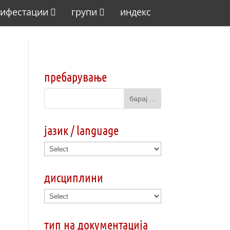
ифестации
групи
индекс
пребарување
јазик / language
дисциплини
тип на документација