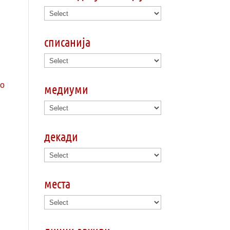
списанија
медиуми
декади
места