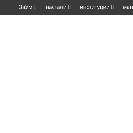
ЗаУм
настани
институции
ман