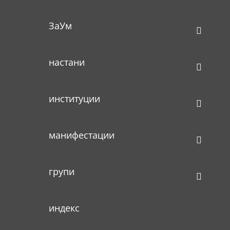
ЗаУм
настани
институции
манифестации
групи
индекс