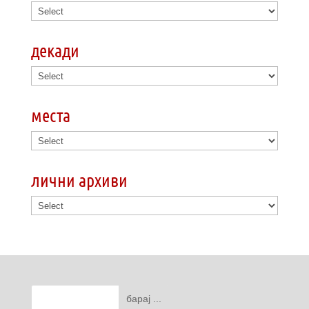
декади
места
лични архиви