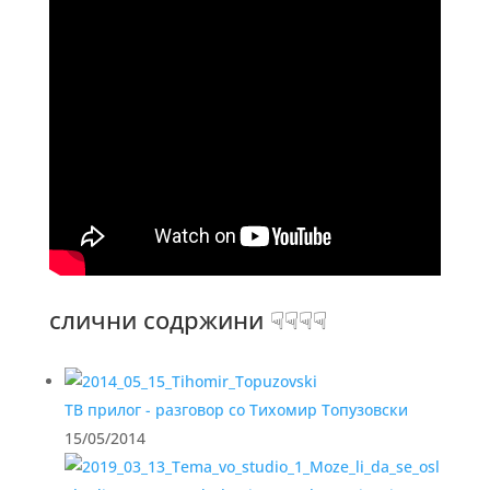
слични содржини ☟☟☟☟
ТВ прилог - разговор со Тихомир Топузовски
15/05/2014