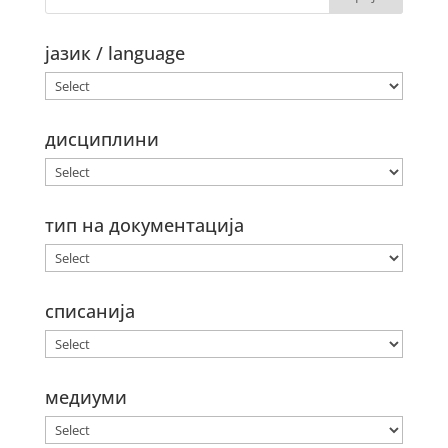
јазик / language
дисциплини
тип на документација
списанија
медиуми