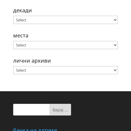
декади
места
лични архиви
банка на датуми