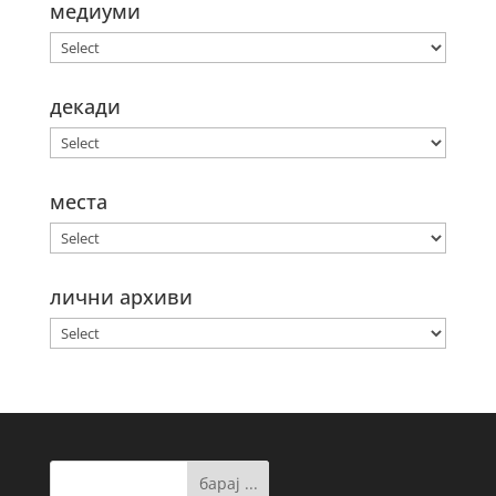
медиуми
декади
места
лични архиви