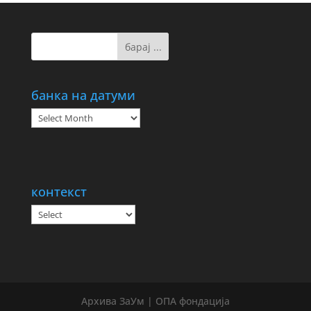
банка на датуми
банка
на
датуми
контекст
Архива ЗаУм | ОПА фондација