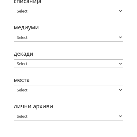
списанија
медиуми
декади
места
лични архиви