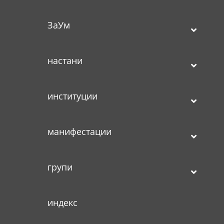
ЗаУм
настани
институции
манифестации
групи
индекс