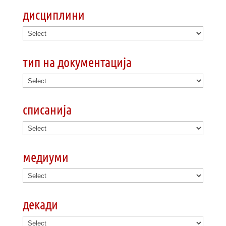
дисциплини
тип на документација
списанија
медиуми
декади