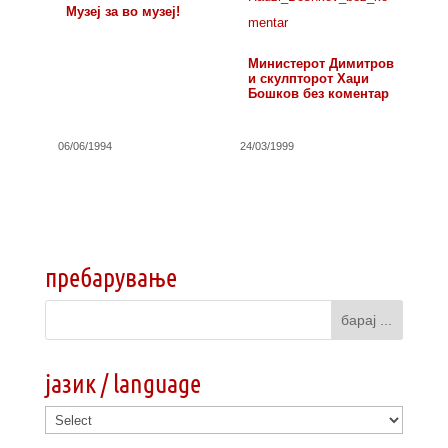
Музеј за во музеј!
Министерот Димитров
и скулпторот Хаџи
Бошков без коментар
06/06/1994
24/03/1999
пребарување
јазик / language