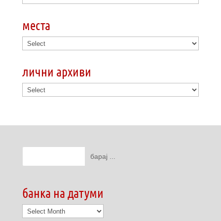
места
лични архиви
банка на датуми
банка
на