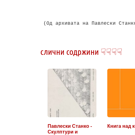
(Од архивата на Павлески Станк
слични содржини ☟☟☟☟
Павлески Станко -
Книга над 
Скулптури и