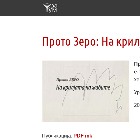
Прото Зеро: На крил
Пр
е-
хе
Ур
20
Публикација:
PDF mk