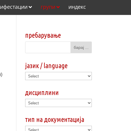
ифестации
групи
индекс
пребарување
јазик / language
п)
дисциплини
тип на документација