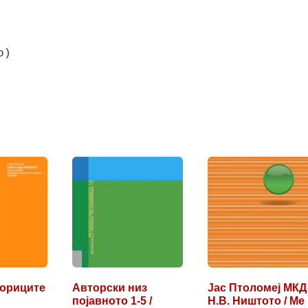
о)
кориците
Авторски низ
Јас Птоломеј МКД
појавното 1-5 /
Н.В. Ништото / Me