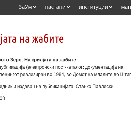
ЗаУм
настани
институции
ман
јата на жабите
ото Зеро: На крилјата на жабите
публикација (електронски пост-каталог: документација на
пенингот реализиран во 1984, во Домот на младите во Шти
едник и издавач на публикацијата: Станко Павлески
08