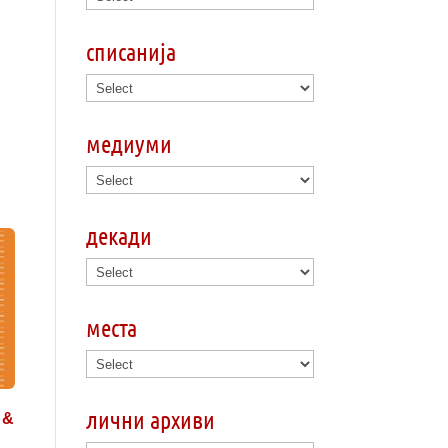
списанија
медиуми
декади
места
лични архиви
 &