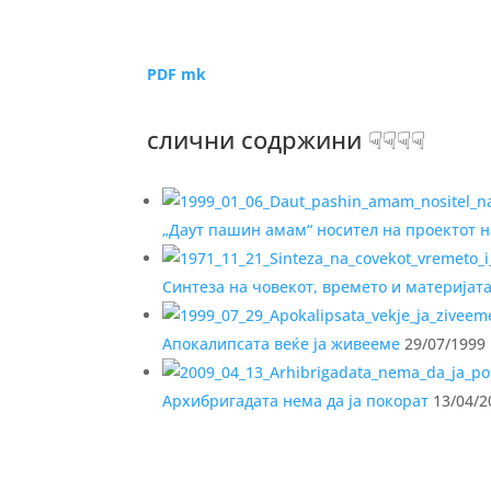
PDF mk
слични содржини ☟☟☟☟
„Даут пашин амам“ носител на проектот 
Синтеза на човекот, времето и материјат
Апокалипсата веќе ја живееме
29/07/1999
Архибригадата нема да ја покорат
13/04/2