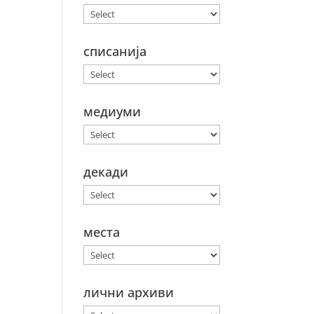
списанија
медиуми
декади
места
лични архиви