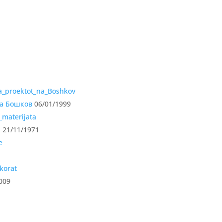
на Бошков
06/01/1999
а
21/11/1971
009