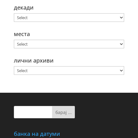
декади
места
лични архиви
банка на датуми