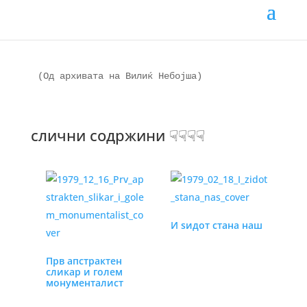
JPG mk
(Од архивата на Вилиќ Небојша)
слични содржини ☟☟☟☟
И ѕидот стана наш
Прв апстрактен
сликар и голем
монументалист