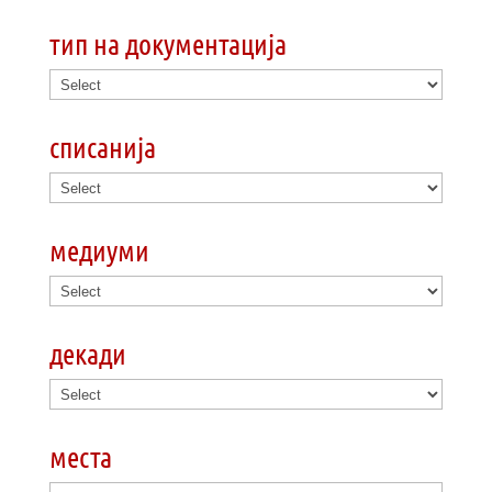
тип на документација
списанија
медиуми
декади
места