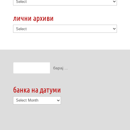
лични архиви
банка на датуми
банка
на
датуми