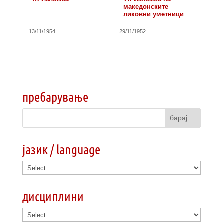
македонските
ликовни уметници
13/11/1954
29/11/1952
пребарување
јазик / language
дисциплини