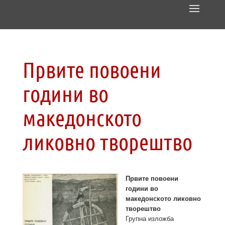
Првите повоени
години во
македонското
ликовно творештво
Првите повоени
години во
македонското ликовно
творештво
Групна изложба