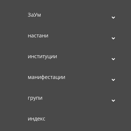
ЗаУм
настани
институции
манифестации
групи
индекс