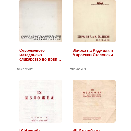
Современото
Збирка на Радмила и
македонско
Мирослав Скаловски
сликарство во првите
повоени години
01/01/1982
28/06/1983
IX Изложба
VII Изложба на