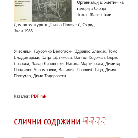
Организација: Уметничка
галерија Скопје
Текст: Жарко Този
Дом на културата „Григoр Прличев“, Охрид
Јули 1985
Учесници: Љубомир Белогаски, Здравко Блажиќ, Томо
Владимирски, Катја Ефтимова, Вангел Коџоман, Борко
Лазески, Лазар Личеноски, Никола Мартиноски, Димитар
Пандилов Аврамовски, Василије Поповиќ Цицо, Димче
Протуѓер, Димо Тодоровски
Каталог:
PDF mk
слични содржини ☟☟☟☟